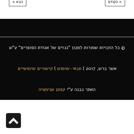
« הקודם
הבא »
© כל הזכויות שמורות למכון "גנזים של אגודת הסופרים" ע"ש
אשר ברש, 2017 |
תנאי-שימוש
|
קישורים שימושיים
האתר נבנה ע"י
קפטן אנימציה
גל
לר