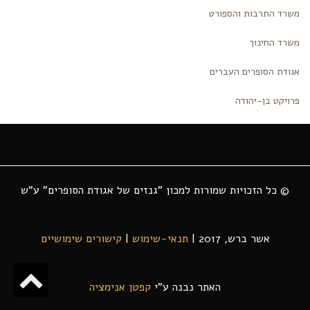
משרד התרבות והספורט
משרד החינוך
אגודת הסופרים העברים
פרויקט בן-יהודה
© כל הזכויות שמורות למכון "גנזים של אגודת הסופרים" ע"ש
אשר ברש, 2017 |
תנאי-שימוש
|
קישורים שימושיים
גל
האתר נבנה ע"י
קפטן אנימציה
לר