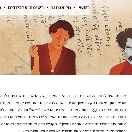
ראשי
מי אנחנו
רשימת ארכיונים
ה
אנו מביאים לכם כמה משיריה, בכתב היד המקורי, של המשוררת שנגעה בלבם ש
שניאורסון-מישקובסקי. במשך שנים נהגה זלדה לכתוב את שיריה על פתקים שה
הצנועה. רק בגיל 53, פרסמה את ספר שיריה הראשון “פנאי” ופרצה בסערה לתודעה הציבורית בישראל.
תערוכת כתבי היד של זלדה תוצג במסגרת האירוע “רגע אחד- המילה הכתובה” 
עמוס עוז בספרו “סיפור על אהבה וחושך” הקדיש פרק מיוחד למורתו האהובה 
בקולה הצונן והשקט ביותר שאין מלפניו לא שחוק ולא קלות ראש”